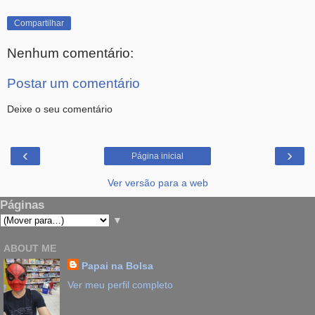
Compartilhar
Nenhum comentário:
Postar um comentário
Deixe o seu comentário
‹
›
Página inicial
Ver versão para a web
Páginas
▼
ABOUT ME
Papai na Bolsa
Ver meu perfil completo