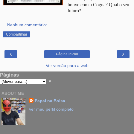
houve com a Cogna? Qual o seu
futuro?
Nenhum comentário:
Compartilhar
‹
›
Página inicial
Ver versão para a web
Páginas
▼
ABOUT ME
Papai na Bolsa
Ver meu perfil completo