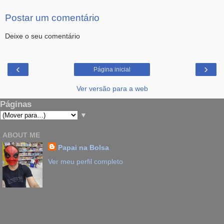
Postar um comentário
Deixe o seu comentário
‹
›
Página inicial
Ver versão para a web
Páginas
▼
ABOUT ME
Papai na Bolsa
Ver meu perfil completo