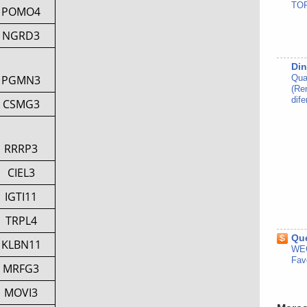
TOP
POMO4
NGRD3
Din
PGMN3
Qua
(Re
dife
CSMG3
RRRP3
CIEL3
IGTI11
TRPL4
Que
KLBN11
WEG
Fav
MRFG3
MOVI3