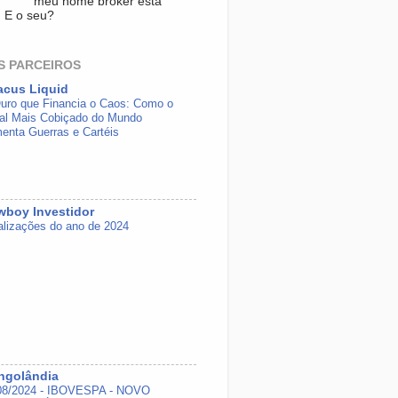
meu home broker está
. E o seu?
S PARCEIROS
acus Liquid
uro que Financia o Caos: Como o
al Mais Cobiçado do Mundo
menta Guerras e Cartéis
boy Investidor
alizações do ano de 2024
ngolândia
08/2024 - IBOVESPA - NOVO