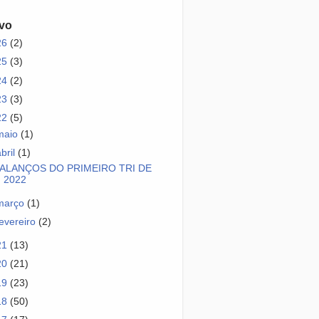
vo
26
(2)
25
(3)
24
(2)
23
(3)
22
(5)
maio
(1)
abril
(1)
ALANÇOS DO PRIMEIRO TRI DE
2022
março
(1)
fevereiro
(2)
21
(13)
20
(21)
19
(23)
18
(50)