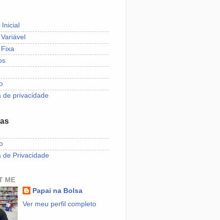
Inicial
Variável
Fixa
os
o
a de privacidade
nas
o
a de Privacidade
T ME
Papai na Bolsa
Ver meu perfil completo