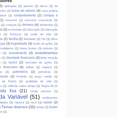
adores
(3)
aplicação
(1)
aportes
(1)
ativos
(1)
bb
bolsa de valores
(4)
entos
(1)
casa própria
comportamento
(2)
compra e
hback
(1)
(2)
consumo
(1)
consumo consciente
(1)
dinheiro
(4)
a
(1)
crianças
(1)
dividendos
(1)
ia
(2)
economias
(1)
Educação
(1)
educação
a
(1)
Esforços
(1)
estilo de vida
(1)
ia
(2)
família
(2)
felicidade
(1)
Fiis
(1)
filhos
nças
(3)
frugalidade
(3)
fundo de ações
(1)
mobiliários
(1)
home broker
(1)
imóveis
(1)
investimentos
Investimento
(3)
r
(1)
liberdade financeira
(3)
r
(1)
limite isenção
lucros
(2)
o
(1)
mercado de ações
(1)
 financeiro
(4)
milhas
(1)
negócio
(1)
patrimônio
(2)
to
(1)
petrobrás
(1)
mento
(2)
Portfolio
(1)
preço médio
(1)
io de Pareto
(1)
qualidade de vida
(1)
so
(1)
reflexão sobre tempo
(1)
Regra 80-20
nda fixa
(21)
renda passiva
(1)
a Variável
(51)
rendimentos
saúde
(2)
ltados
(1)
riqueza
(1)
risco
(1)
Temas diversos
(11)
trader
)
tempo
(1)
em
(1)