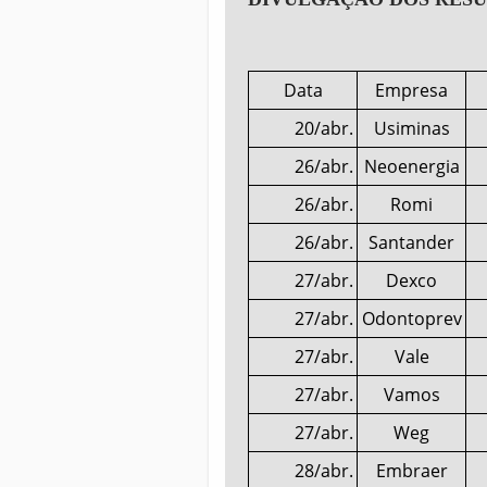
Data
Empresa
20/abr.
Usiminas
26/abr.
Neoenergia
26/abr.
Romi
26/abr.
Santander
27/abr.
Dexco
27/abr.
Odontoprev
27/abr.
Vale
27/abr.
Vamos
27/abr.
Weg
28/abr.
Embraer