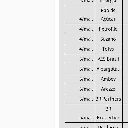
4/mai.
Energia
Pão de
4/mai.
Açúcar
4/mai.
PetroRio
4/mai.
Suzano
4/mai.
Totvs
5/mai.
AES Brasil
5/mai.
Alpargatas
5/mai.
Ambev
5/mai.
Arezzo
5/mai.
BR Partners
BR
5/mai.
Properties
5/mai.
Bradesco