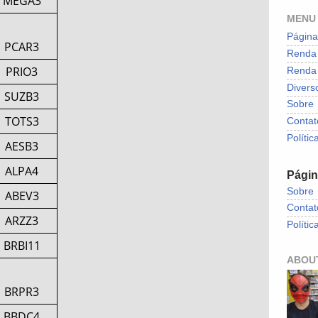
MEGA3
MENU
Página 
PCAR3
Renda 
PRIO3
Renda 
Divers
SUZB3
Sobre
TOTS3
Contat
Polític
AESB3
ALPA4
Pági
Sobre
ABEV3
Contat
ARZZ3
Polític
BRBI11
ABOU
BRPR3
BBDC4