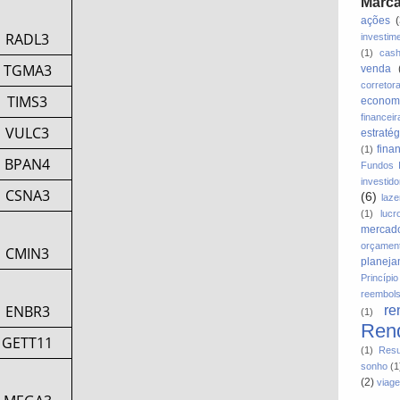
Marc
ações
RADL3
investim
(1)
cas
TGMA3
venda
corretor
TIMS3
econom
financeir
VULC3
estratég
fina
(1)
BPAN4
Fundos I
investido
CSNA3
(6)
laze
(1)
lucr
mercado
orçamen
CMIN3
planeja
Princíp
reembol
ENBR3
re
(1)
Rend
GETT11
(1)
Resu
sonho
(1
(2)
viag