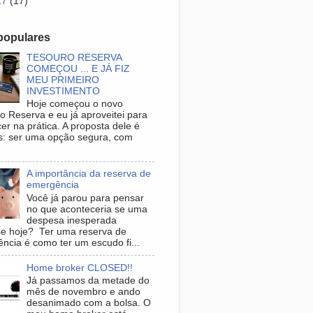
17
(17)
populares
TESOURO RESERVA
COMEÇOU ... E JÁ FIZ
MEU PRIMEIRO
INVESTIMENTO
Hoje começou o novo
o Reserva e eu já aproveitei para
er na prática. A proposta dele é
s: ser uma opção segura, com
.
A importância da reserva de
emergência
Você já parou para pensar
no que aconteceria se uma
despesa inesperada
se hoje? Ter uma reserva de
ncia é como ter um escudo fi...
Home broker CLOSED!!
Já passamos da metade do
mês de novembro e ando
desanimado com a bolsa. O