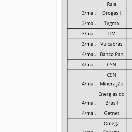
Raia
3/mai.
Drogasil
3/mai.
Tegma
3/mai.
TIM
3/mai.
Vulcabras
4/mai.
Banco Pan
4/mai.
CSN
CSN
4/mai.
Mineração
Energias do
4/mai.
Brasil
4/mai.
Getnet
Omega