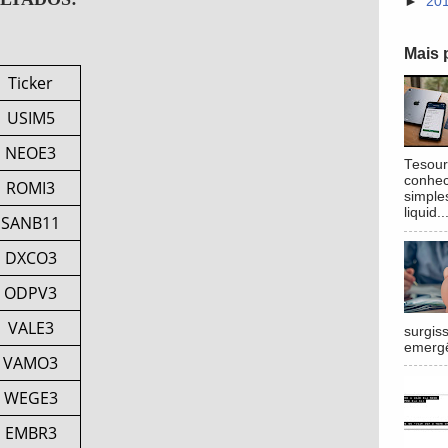
►
20
Mais 
Ticker
USIM5
NEOE3
Tesour
conhec
ROMI3
simple
liquid..
SANB11
DXCO3
ODPV3
VALE3
surgis
emergê
VAMO3
WEGE3
EMBR3