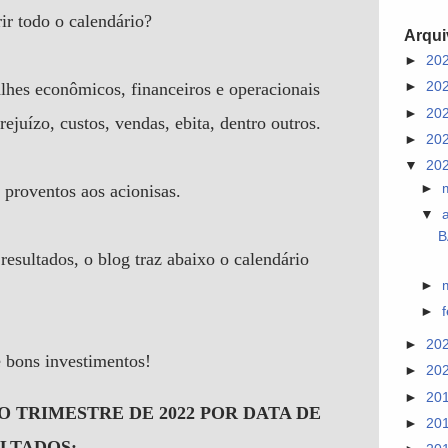
ir todo o calendário?
Arqui
►
20
alhes econômicos, financeiros e operacionais
►
20
►
20
juízo, custos, vendas, ebita, dentro outros.
►
20
▼
20
proventos aos acionisas.
►
▼
B
esultados, o blog traz abaixo o calendário
►
►
►
20
e bons investimentos!
►
20
►
20
 TRIMESTRE DE 2022 POR DATA DE
►
20
ULTADOS: