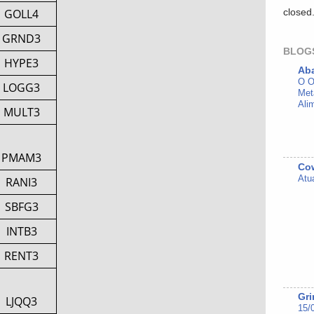
GOLL4
closed
GRND3
BLOG
HYPE3
Ab
O O
LOGG3
Met
Ali
MULT3
PMAM3
Cow
Atu
RANI3
SBFG3
INTB3
RENT3
Gri
LJQQ3
15/