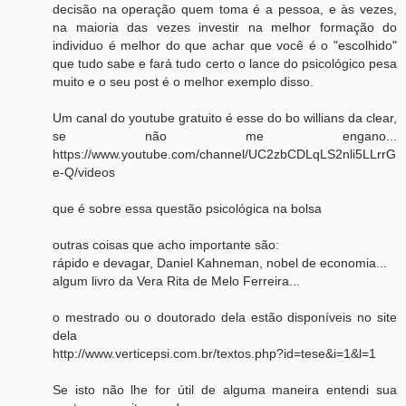
decisão na operação quem toma é a pessoa, e às vezes,
na maioria das vezes investir na melhor formação do
individuo é melhor do que achar que você é o "escolhido"
que tudo sabe e fará tudo certo o lance do psicológico pesa
muito e o seu post é o melhor exemplo disso.
Um canal do youtube gratuito é esse do bo willians da clear,
se não me engano...
https://www.youtube.com/channel/UC2zbCDLqLS2nli5LLrrG
e-Q/videos
que é sobre essa questão psicológica na bolsa
outras coisas que acho importante são:
rápido e devagar, Daniel Kahneman, nobel de economia...
algum livro da Vera Rita de Melo Ferreira...
o mestrado ou o doutorado dela estão disponíveis no site
dela
http://www.verticepsi.com.br/textos.php?id=tese&i=1&l=1
Se isto não lhe for útil de alguma maneira entendi sua