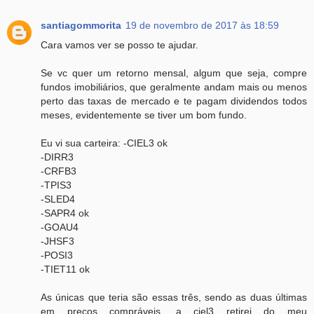
santiagommorita
19 de novembro de 2017 às 18:59
Cara vamos ver se posso te ajudar.
Se vc quer um retorno mensal, algum que seja, compre
fundos imobiliários, que geralmente andam mais ou menos
perto das taxas de mercado e te pagam dividendos todos
meses, evidentemente se tiver um bom fundo.
Eu vi sua carteira: -CIEL3 ok
-DIRR3
-CRFB3
-TPIS3
-SLED4
-SAPR4 ok
-GOAU4
-JHSF3
-POSI3
-TIET11 ok
As únicas que teria são essas três, sendo as duas últimas
em preços compráveis, a ciel3 retirei do meu