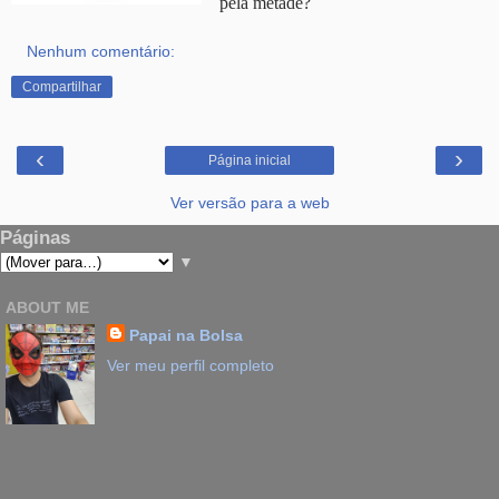
pela metade?
Nenhum comentário:
Compartilhar
‹
›
Página inicial
Ver versão para a web
Páginas
▼
ABOUT ME
Papai na Bolsa
Ver meu perfil completo