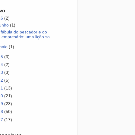
vo
26
(2)
junho
(1)
 fábula do pescador e do
empresário: uma lição so...
maio
(1)
25
(3)
24
(2)
23
(3)
22
(5)
21
(13)
20
(21)
19
(23)
18
(50)
17
(17)