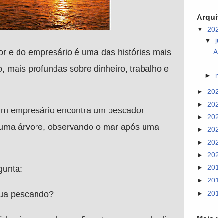
Arqui
▼
20
▼
r e do empresário é uma das histórias mais
A
 mais profundas sobre dinheiro, trabalho e
►
►
20
►
20
um empresário encontra um pescador
►
20
uma árvore, observando o mar após uma
►
20
►
20
►
20
gunta:
►
20
►
20
nua pescando?
►
20