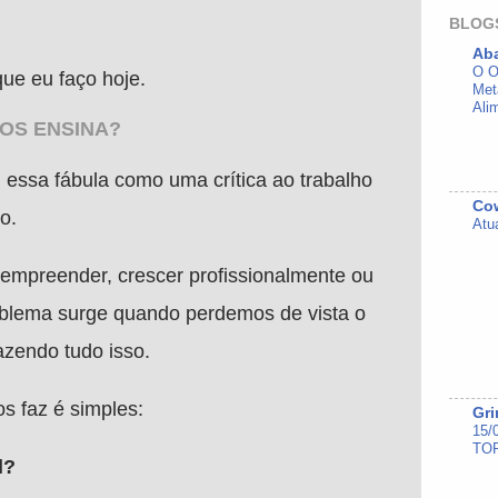
BLOG
Ab
O O
ue eu faço hoje.
Met
Ali
NOS ENSINA?
 essa fábula como uma crítica ao trabalho
Cow
ro.
Atu
empreender, crescer profissionalmente ou
oblema surge quando perdemos de vista o
azendo tudo isso.
os faz é simples:
Gri
15/
TOP
l?