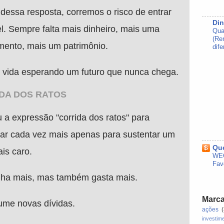
essa resposta, corremos o risco de entrar
Din
l. Sempre falta mais dinheiro, mais uma
Qua
(Re
mento, mais um patrimônio.
dife
a vida esperando um futuro que nunca chega.
IDA DOS RATOS
 a expressão "corrida dos ratos" para
lhar cada vez mais apenas para sustentar um
Que
is caro.
WEG
Fav
nha mais, mas também gasta mais.
Marc
me novas dívidas.
ações
investim