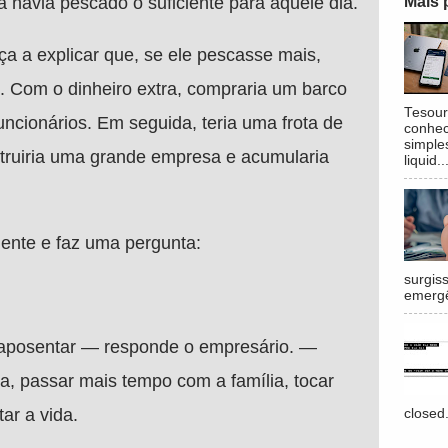
Mais 
 havia pescado o suficiente para aquele dia.
a a explicar que, se ele pescasse mais,
. Com o dinheiro extra, compraria um barco
Tesour
funcionários. Em seguida, teria uma frota de
conhec
simple
truiria uma grande empresa e acumularia
liquid..
ente e faz uma pergunta:
surgis
emergê
 aposentar — responde o empresário. —
a, passar mais tempo com a família, tocar
ar a vida.
closed