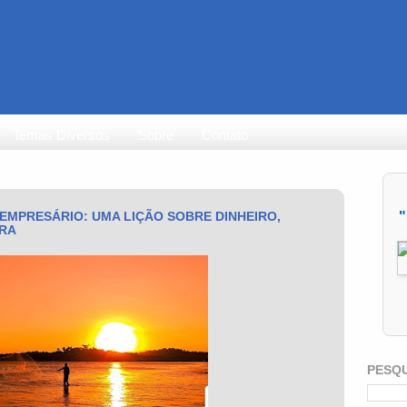
Temas Diversos
Sobre
Contato
"
EMPRESÁRIO: UMA LIÇÃO SOBRE DINHEIRO,
IRA
PESQ