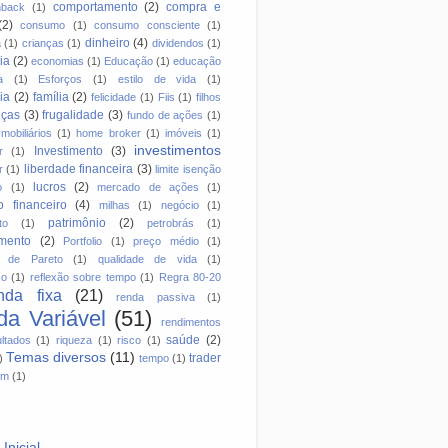
comportamento
(2)
compra e
hback
(1)
(2)
consumo
(1)
consumo consciente
(1)
dinheiro
(4)
a
(1)
crianças
(1)
dividendos
(1)
ia
(2)
economias
(1)
Educação
(1)
educação
a
(1)
Esforços
(1)
estilo de vida
(1)
ia
(2)
família
(2)
felicidade
(1)
Fiis
(1)
filhos
nças
(3)
frugalidade
(3)
fundo de ações
(1)
mobiliários
(1)
home broker
(1)
imóveis
(1)
investimentos
Investimento
(3)
r
(1)
liberdade financeira
(3)
r
(1)
limite isenção
lucros
(2)
o
(1)
mercado de ações
(1)
 financeiro
(4)
milhas
(1)
negócio
(1)
patrimônio
(2)
to
(1)
petrobrás
(1)
mento
(2)
Portfolio
(1)
preço médio
(1)
io de Pareto
(1)
qualidade de vida
(1)
so
(1)
reflexão sobre tempo
(1)
Regra 80-20
nda fixa
(21)
renda passiva
(1)
a Variável
(51)
rendimentos
saúde
(2)
ltados
(1)
riqueza
(1)
risco
(1)
Temas diversos
(11)
trader
)
tempo
(1)
em
(1)
Inicial