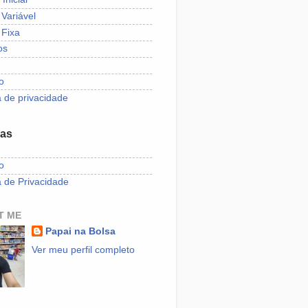
Variável
Fixa
os
o
a de privacidade
nas
o
a de Privacidade
T ME
Papai na Bolsa
Ver meu perfil completo