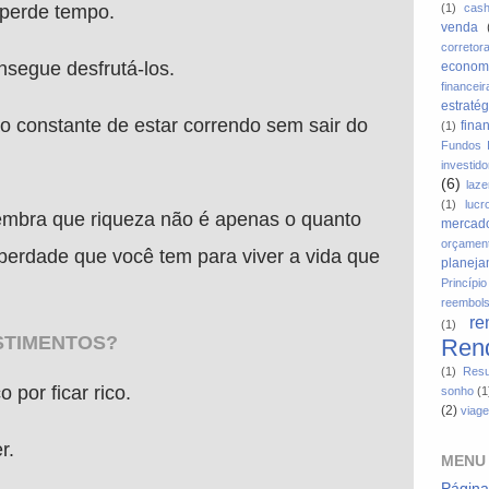
(1)
cas
 perde tempo.
venda
corretor
segue desfrutá-los.
econom
financeir
estratég
 constante de estar correndo sem sair do
fina
(1)
Fundos I
investido
(6)
laze
(1)
lucr
lembra que riqueza não é apenas o quanto
mercado
orçamen
berdade que você tem para viver a vida que
planeja
Princíp
reembol
re
(1)
STIMENTOS?
Rend
(1)
Resu
o por ficar rico.
sonho
(1
(2)
viag
r.
MENU
Página 