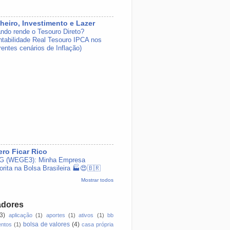
heiro, Investimento e Lazer
ndo rende o Tesouro Direto?
ntabilidade Real Tesouro IPCA nos
rentes cenários de Inflação)
ro Ficar Rico
 (WEGE3): Minha Empresa
orita na Bolsa Brasileira 🏭😍🇧🇷
Mostrar todos
adores
(3)
aplicação
(1)
aportes
(1)
ativos
(1)
bb
bolsa de valores
(4)
entos
(1)
casa própria