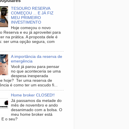
populares
TESOURO RESERVA
COMEÇOU ... E JÁ FIZ
MEU PRIMEIRO
INVESTIMENTO
Hoje começou o novo
o Reserva e eu já aproveitei para
er na prática. A proposta dele é
s: ser uma opção segura, com
.
A importância da reserva de
emergência
Você já parou para pensar
no que aconteceria se uma
despesa inesperada
se hoje? Ter uma reserva de
ncia é como ter um escudo fi...
Home broker CLOSED!!
Já passamos da metade do
mês de novembro e ando
desanimado com a bolsa. O
meu home broker está
. E o seu?