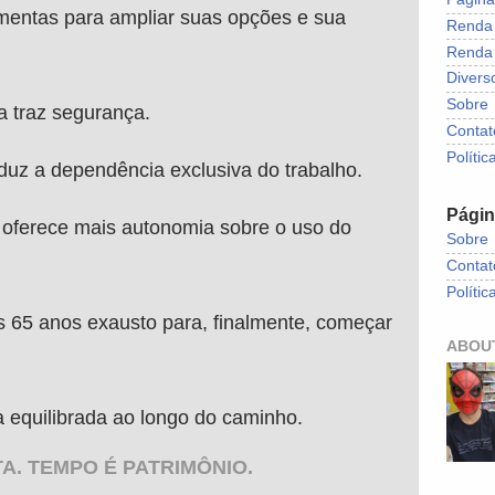
mentas para ampliar suas opções e sua
Renda 
Renda 
Divers
Sobre
a traz segurança.
Contat
Polític
uz a dependência exclusiva do trabalho.
Pági
 oferece mais autonomia sobre o uso do
Sobre
Contat
Polític
s 65 anos exausto para, finalmente, começar
ABOU
a equilibrada ao longo do caminho.
A. TEMPO É PATRIMÔNIO.