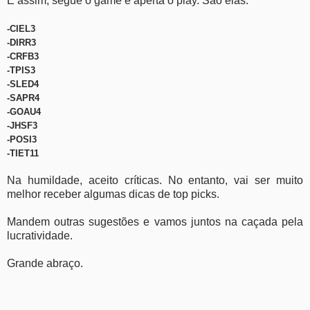
E assim, segue o game e aperta o play. São elas:
-CIEL3
-DIRR3
-CRFB3
-TPIS3
-SLED4
-SAPR4
-GOAU4
-JHSF3
-POSI3
-TIET11
Na humildade, aceito críticas. No entanto, vai ser muito
melhor receber algumas dicas de top picks.
Mandem outras sugestões e vamos juntos na caçada pela
lucratividade.
Grande abraço.