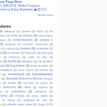
ro Ficar Rico
 (WEGE3): Minha Empresa
orita na Bolsa Brasileira 🏭😍🇧🇷
Mostrar todos
adores
(3)
aplicação
(1)
aportes
(1)
ativos
(1)
bb
bolsa de valores
(4)
entos
(1)
casa própria
comportamento
(2)
compra e
hback
(1)
(2)
consumo
(1)
consumo consciente
(1)
dinheiro
(4)
a
(1)
crianças
(1)
dividendos
(1)
ia
(2)
economias
(1)
Educação
(1)
educação
a
(1)
Esforços
(1)
estilo de vida
(1)
ia
(2)
família
(2)
felicidade
(1)
Fiis
(1)
filhos
nças
(3)
frugalidade
(3)
fundo de ações
(1)
mobiliários
(1)
home broker
(1)
imóveis
(1)
investimentos
Investimento
(3)
r
(1)
liberdade financeira
(3)
r
(1)
limite isenção
lucros
(2)
o
(1)
mercado de ações
(1)
 financeiro
(4)
milhas
(1)
negócio
(1)
patrimônio
(2)
to
(1)
petrobrás
(1)
mento
(2)
Portfolio
(1)
preço médio
(1)
io de Pareto
(1)
qualidade de vida
(1)
so
(1)
reflexão sobre tempo
(1)
Regra 80-20