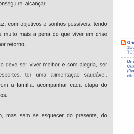
nseguirei alcançar.
z, com objetivos e sonhos possíveis, tendo
ale muito mais a pena do que viver em crise
Gri
or retorno.
15/
TOP
Din
 deve ser viver melhor e com alegria, ser
Qua
(Re
 esportes, ter uma alimentação saudável,
dife
com a família, acompanhar cada etapa do
hos.
ro, mas sem se esquecer do presente, do