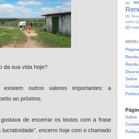
re
(1)
Rend
(1)
Resu
sonho
(1
(2)
viag
MENU
Página 
Renda 
Renda 
o da sua vida hoje?
Divers
Sobre
Contat
 existem outros valores importantes: a
Polític
peito ao próximo.
Pági
Sobre
 gostava de encerrar os textos com a frase
Contat
 lucratividade”, encerro hoje com o chamado
Polític