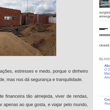
surgis
emergê
closed
BLOG
Ab
O O
pações, estresses e medo, porque o dinheiro
Met
Ali
ade, mas nos dá segurança e tranquilidade.
e financeira tão almejeda, viver de rendas,
Cow
Atu
ar apenas ao que gosta, e viajar pelo mundo,