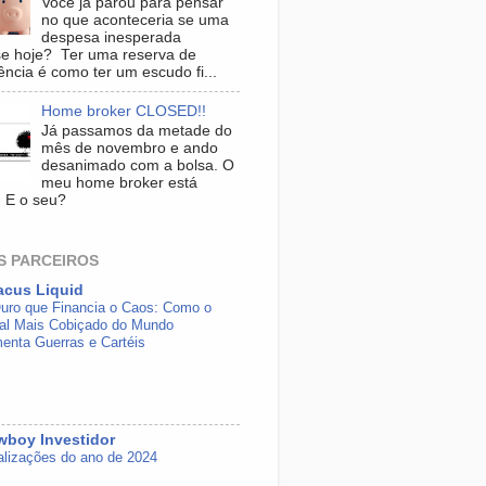
Você já parou para pensar
no que aconteceria se uma
despesa inesperada
se hoje? Ter uma reserva de
ncia é como ter um escudo fi...
Home broker CLOSED!!
Já passamos da metade do
mês de novembro e ando
desanimado com a bolsa. O
meu home broker está
. E o seu?
S PARCEIROS
acus Liquid
uro que Financia o Caos: Como o
al Mais Cobiçado do Mundo
menta Guerras e Cartéis
boy Investidor
alizações do ano de 2024