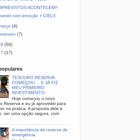
MPREVISTOS ACONTECEM!!
nvestir com emoção + CIEL3
março
(4)
fevereiro
(7)
18
(50)
17
(17)
populares
TESOURO RESERVA
COMEÇOU ... E JÁ FIZ
MEU PRIMEIRO
INVESTIMENTO
Hoje começou o novo
o Reserva e eu já aproveitei para
er na prática. A proposta dele é
s: ser uma opção segura, com
.
A importância da reserva de
emergência