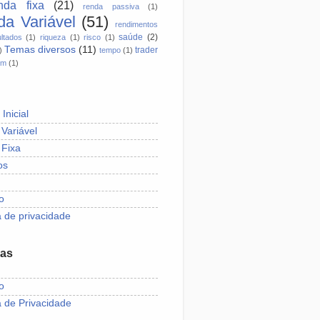
nda fixa
(21)
renda passiva
(1)
a Variável
(51)
rendimentos
saúde
(2)
ltados
(1)
riqueza
(1)
risco
(1)
Temas diversos
(11)
trader
)
tempo
(1)
em
(1)
Inicial
Variável
Fixa
os
o
a de privacidade
nas
o
a de Privacidade