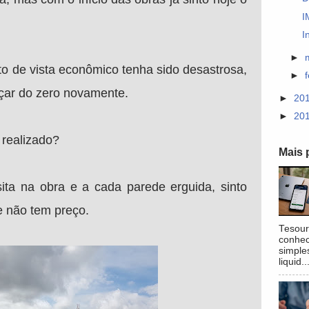
I
I
►
to de vista econômico tenha sido desastrosa,
►
çar do zero novamente.
►
20
►
20
 realizado?
Mais 
ita na obra e a cada parede erguida, sinto
e não tem preço.
Tesour
conhec
simple
liquid..