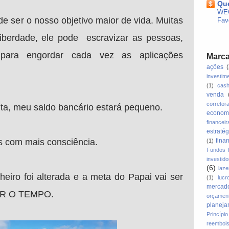
Que
WEG
de ser o nosso objetivo maior de vida. Muitas
Fav
liberdade, ele pode escravizar as pessoas,
para engordar cada vez as aplicações
Marc
ações
investim
(1)
cas
venda
corretor
ta, meu saldo bancário estará pequeno.
econom
financeir
estratég
es com mais consciência.
fina
(1)
Fundos I
investido
(6)
laze
eiro foi alterada e a meta do Papai vai ser
(1)
lucr
mercado
AR O TEMPO.
orçamen
planeja
Princíp
reembol