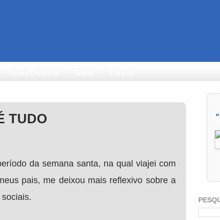
Temas Diversos
Sobre
Contato
É TUDO
"
período da semana santa, na qual viajei com
meus pais, me deixou mais reflexivo sobre a
 sociais.
PESQ