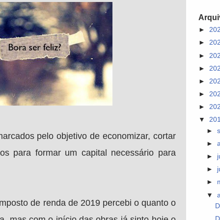
Arqui
►
20
►
20
►
20
►
20
►
20
►
20
►
20
▼
20
►
arcados pelo objetivo de economizar, cortar
►
iscos para formar um capital necessário para
►
►
►
▼
imposto de renda de 2019 percebi o quanto o
D
, mas com o início das obras já sinto hoje o
D