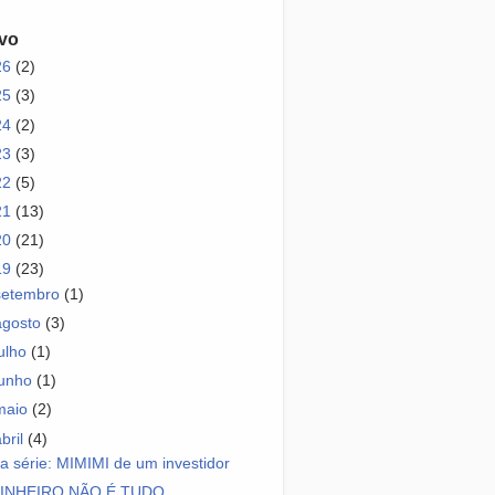
vo
26
(2)
25
(3)
24
(2)
23
(3)
22
(5)
21
(13)
20
(21)
19
(23)
setembro
(1)
agosto
(3)
julho
(1)
junho
(1)
maio
(2)
abril
(4)
a série: MIMIMI de um investidor
INHEIRO NÃO É TUDO